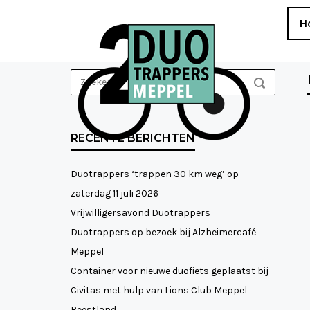
Ga
Home
H
naar
de
inhoud
Zoek
ZOEKEN
naar:
RECENTE BERICHTEN
Duotrappers ‘trappen 30 km weg’ op
zaterdag 11 juli 2026
Vrijwilligersavond Duotrappers
Duotrappers op bezoek bij Alzheimercafé
Meppel
Container voor nieuwe duofiets geplaatst bij
Civitas met hulp van Lions Club Meppel
Reestland